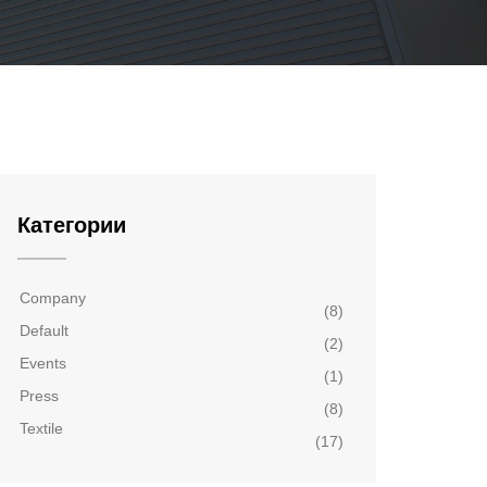
Категории
Company
(8)
Default
(2)
Events
(1)
Press
(8)
Textile
(17)