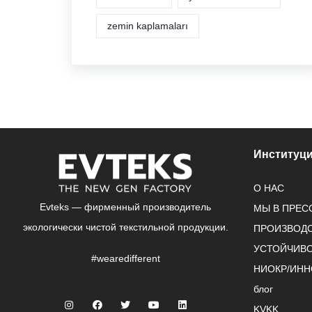
zemin kaplamaları
Институц
О НАС
Evteks — фирменный производитель
МЫ В ПРЕС
экологически чистой текстильной продукции.
ПРОИЗВОД
УСТОЙЧИВ
#wearedifferent
НИОКР/ИН
блог
KVKK