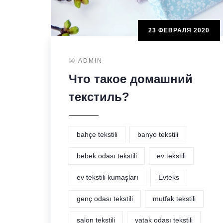
23 ФЕВРАЛЯ 2020
ADMIN
Что такое домашний
текстиль?
bahçe tekstili
banyo tekstili
bebek odası tekstili
ev tekstili
ev tekstili kumaşları
Evteks
genç odası tekstili
mutfak tekstili
salon tekstili
yatak odası tekstili