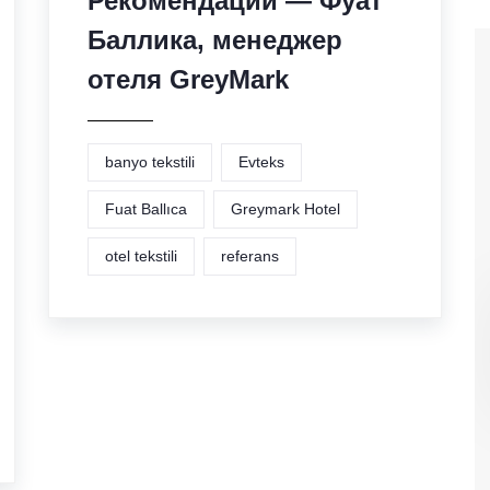
Рекомендации — Фуат
Баллика, менеджер
отеля GreyMark
banyo tekstili
Evteks
Fuat Ballıca
Greymark Hotel
otel tekstili
referans