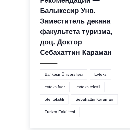
Рекомендации —
Балыкесир Унв.
Заместитель декана
факультета туризма,
доц. Доктор
Себахаттин Караман
Balıkesir Üniversitesi
Evteks
evteks fuar
evteks tekstil
otel tekstili
Sebahattin Karaman
Turizm Fakültesi