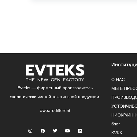
Институц
О НАС
Evteks — фирменный производитель
МЫ В ПРЕС
экологически чистой текстильной продукции.
ПРОИЗВОД
УСТОЙЧИВ
#wearedifferent
НИОКР/ИН
блог
KVKK