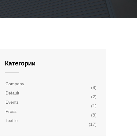
Категории
Company
(8)
Default
(2)
Events
(1)
Press
(8)
Textile
(17)