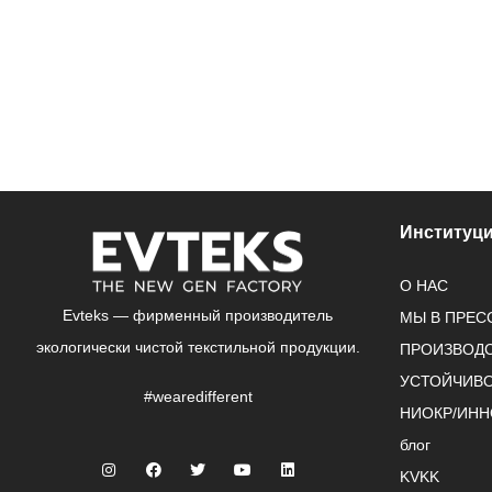
Институц
О НАС
Evteks — фирменный производитель
МЫ В ПРЕС
экологически чистой текстильной продукции.
ПРОИЗВОД
УСТОЙЧИВ
#wearedifferent
НИОКР/ИН
блог
KVKK