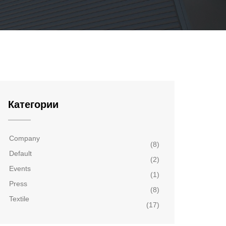
Категории
Company
(8)
Default
(2)
Events
(1)
Press
(8)
Textile
(17)