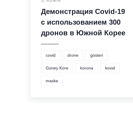
ADMIN
Демонстрация Covid-19
с использованием 300
дронов в Южной Корее
covid
drone
gösteri
Güney Kore
korona
kovid
maske