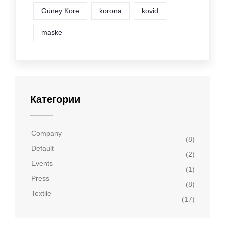
Güney Kore
korona
kovid
maske
Категории
Company
(8)
Default
(2)
Events
(1)
Press
(8)
Textile
(17)