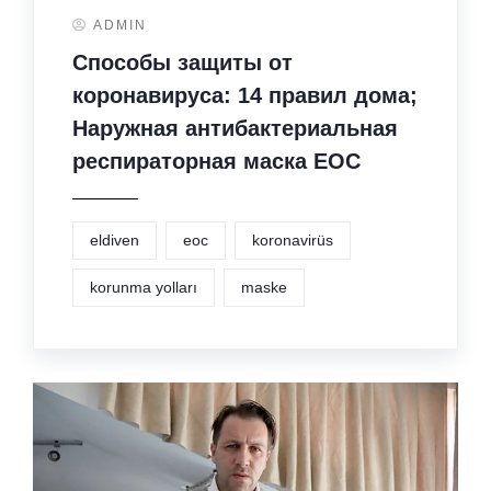
ADMIN
Способы защиты от
коронавируса: 14 правил дома;
Наружная антибактериальная
респираторная маска EOC
eldiven
eoc
koronavirüs
korunma yolları
maske